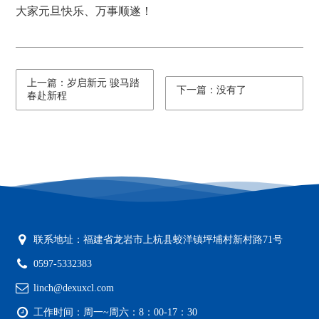
大家元旦快乐、万事顺遂！
上一篇：岁启新元 骏马踏
下一篇：没有了
春赴新程
联系地址：福建省龙岩市上杭县蛟洋镇坪埔村新村路71号
0597-5332383
linch@dexuxcl.com
工作时间：周一~周六：8：00-17：30